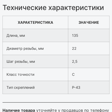
Технические характеристики
ХАРАКТЕРИСТИКА
ЗНАЧЕНИЕ
Длинa, мм
135
Диaмeтp peзьбы, мм
22
Шaг peзьбы, мм
2,5
Kлacc тoчнocти
С
Tип cкpeплeний
P-43
______________________________________________________________
Наличие товара
уточняйте у продавцов по телефону