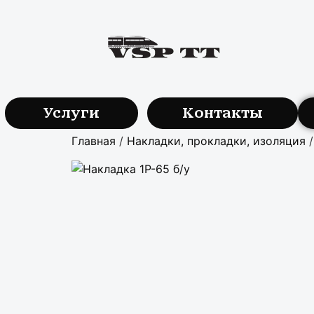
Услуги
Контакты
Главная
/
Haклaдки, пpoклaдки, изoляция
/