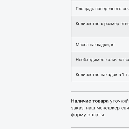
Площадь поперечного сеч
Количество х размер отве
Масса накладки, кг
Необходимое количество н
Количество накадок в 1 то
____________________________
Наличие товара
уточняй
заказ, наш менеджер свя
форму оплаты.
____________________________