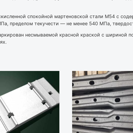
скисленной спокойной мартеновской стали М54 с соде
МПа, пределом текучести — не менее 540 МПа, твердос
маркирован несмываемой красной краской с шириной по
ях.