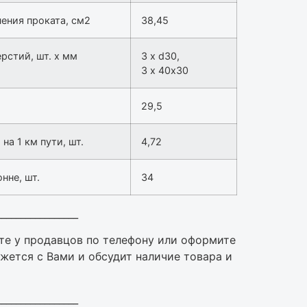
ения проката, см2
38,45
рстий, шт. х мм
3 х d30,
3 х 40х30
29,5
а 1 км пути, шт.
4,72
нне, шт.
34
_________________
те у продавцов по телефону или оформите
жется с Вами и обсудит наличие товара и
_________________