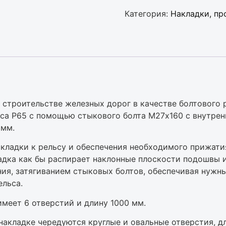
Категория:
Haклaдки, пp
 строительстве железных дорог в качестве болтового 
са Р65 с помощью стыкового болта М27х160 с внутренн
 мм.
акладки к рельсу и обеспечения необходимого прижати
дка как бы распирает наклонные плоскости подошвы и
ия, затягиванием стыковых болтов, обеспечивая нужн
ельса.
имеет 6 отверстий и длину 1000 мм.
накладке чередуются круглые и овальные отверстия, 